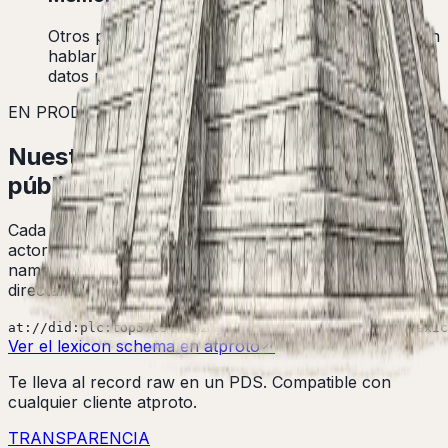
Otros proyectos que usen el mismo lexicon pueden
hablar entre sí sin acuerdos privados. La capa de
datos pública se vuelve un bien común.
EN PRODUCCIÓN
Nuestros lexicons viven en atproto,
públicos para cualquiera.
Cada esquema que usamos para noticias, DOF, leyes,
actores y enriquecimientos está publicado en el
namespace tech.transparencia.* y se puede consultar
directamente:
at://did:plc:top57c5tklg2fjl66hpidi45/com.atproto.lexic
Ver el lexicon schema en atproto
↗
Te lleva al record raw en un PDS. Compatible con
cualquier cliente atproto.
TRANSPARENC
IA