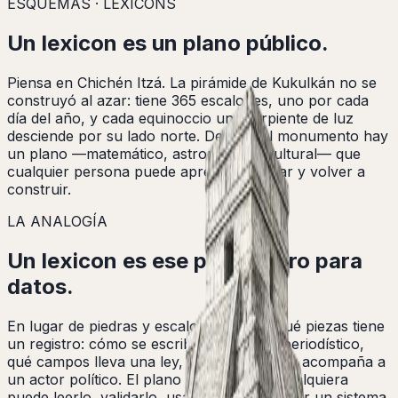
ESQUEMAS · LEXICONS
Un
lexicon
es un plano público.
Piensa en Chichén Itzá. La pirámide de Kukulkán no se
construyó al azar: tiene 365 escalones, uno por cada
día del año, y cada equinoccio una serpiente de luz
desciende por su lado norte. Detrás del monumento hay
un plano —matemático, astronómico, cultural— que
cualquier persona puede aprender, copiar y volver a
construir.
LA ANALOGÍA
Un lexicon es ese plano, pero para
datos.
En lugar de piedras y escalones, define qué piezas tiene
un registro: cómo se escribe un artículo periodístico,
qué campos lleva una ley, qué información acompaña a
un actor político. El plano es público — cualquiera
puede leerlo, validarlo, usarlo para construir un sistema