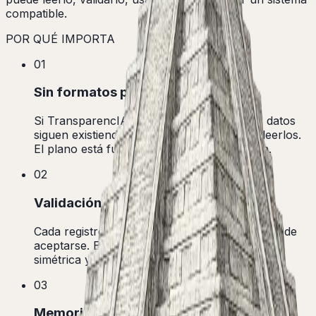
compatible.
POR QUÉ IMPORTA
01
Sin formatos privados
Si TransparencIA desaparece mañana, los datos
siguen existiendo y otra plataforma puede leerlos.
El plano está fuera de nuestra organización.
02
Validación automática
Cada registro se verifica contra el plano antes de
aceptarse. Es la diferencia entre una pirámide
simétrica y un montón de piedras.
03
Memoria compartida